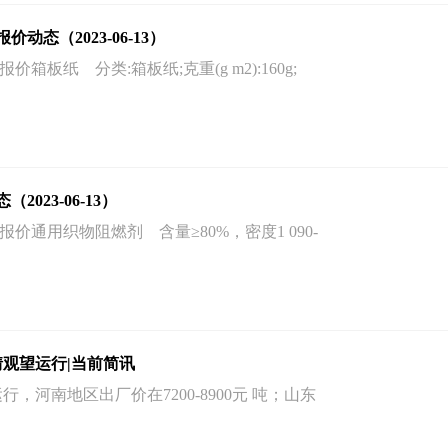
态（2023-06-13）
箱板纸 分类:箱板纸;克重(g m2):160g;
023-06-13）
价通用织物阻燃剂 含量≥80%，密度1 090-
情观望运行|当前简讯
行，河南地区出厂价在7200-8900元 吨；山东