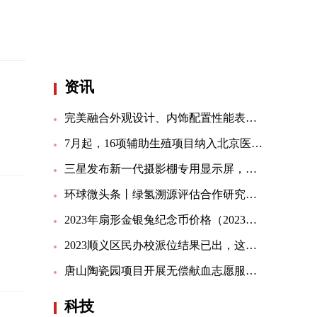
资讯
完美融合外观设计、内饰配置性能表现杰作，堪称无可挑剔豪华轿车|当前信息
7月起，16项辅助生殖项目纳入北京医保！新生儿医保也有好消息
三星发布新一代摄影棚专用显示屏，可用于虚拟制片场景
环球微头条丨绿氢溯源评估合作研究中心成立
2023年扇形金银兔纪念币价格（2023年06月15日）
2023顺义区民办校派位结果已出，这些民办国际学校还有“补录”名额
唐山陶瓷园项目开展无偿献血志愿服务活动
科技