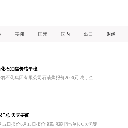
业
要闻
国际
国内
出口
财经
石化石油焦价格平稳
海右石化集团有限公司石油焦报价2006元 吨，企
格汇总 天天要闻
月12日报价6月13日报价涨跌涨跌幅%单位OX优等